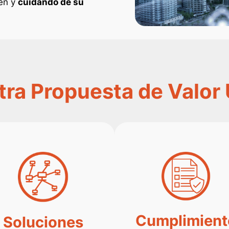
ien y
cuidando de su
ra Propuesta de Valor
Cumplimient
Soluciones